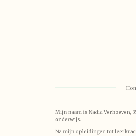
Ga
direct
naar
de
hoofdinhoud
Ho
Mijn naam is Nadia Verhoeven, 35
onderwijs.
Na mijn opleidingen tot leerkrac