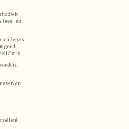
ethodiek
e lees- en
n collega's
at goed
elicht is.
 worden.
sussen en
spellen!