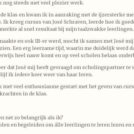
k nog steeds met veel plezier werk.
or de klas en kwam ik in aanraking met de ijzersterke m
n
. Ik kreeg cursus van José Schraven, leerde hoe ik goed
erkte al snel resultaat bij mijn taalzwakke leerlingen.
maakte en ook IB-er werd, mocht ik samen met José mij
ien. Een erg leerzame tijd, waarin me duidelijk werd d
rwijs heel nauw komt en op veel scholen helaas onderb
er dat José mij heeft gevraagd om scholingspartner te
jf ik iedere keer weer van haar leren.
ik met veel enthousiasme gestart met het geven van cur
krachten in de klas.
n net zo belangrijk als ik?
len en begeleiden om álle leerlingen te leren lezen en 