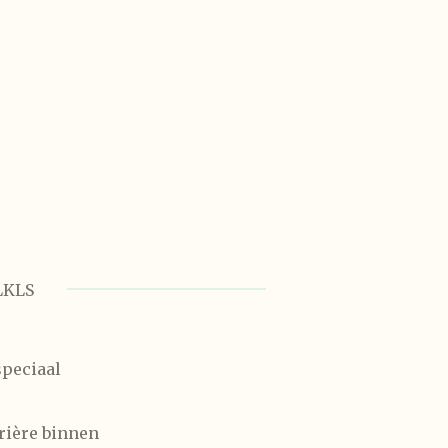
LKLS
speciaal
rière binnen