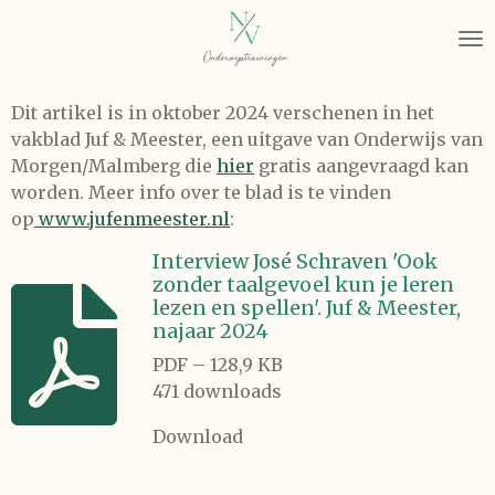
Ga
direct
naar
de
Dit artikel is in oktober 2024 verschenen in het
hoofdinhoud
vakblad Juf & Meester, een uitgave van Onderwijs van
Morgen/Malmberg die
hier
gratis aangevraagd kan
worden. Meer info over te blad is te vinden
op
www.jufenmeester.nl
:
Interview José Schraven 'Ook
zonder taalgevoel kun je leren
lezen en spellen'. Juf & Meester,
najaar 2024
PDF – 128,9 KB
471 downloads
Download